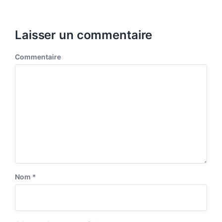
d
e
e
i
x
t
n
p
Laisser un commentaire
o
s
Commentaire
t
:
Nom
*