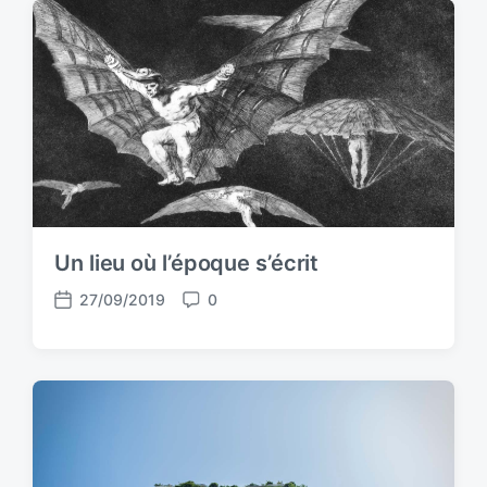
Un lieu où l’époque s’écrit
27/09/2019
0
P
C
o
o
s
m
t
m
d
e
a
n
t
t
e
s