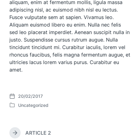
aliquam, enim at fermentum mollis, ligula massa
adipiscing nisl, ac euismod nibh nisl eu lectus.
Fusce vulputate sem at sapien. Vivamus leo.
Aliquam euismod libero eu enim. Nulla nec felis
sed leo placerat imperdiet. Aenean suscipit nulla in
justo. Suspendisse cursus rutrum augue. Nulla
tincidunt tincidunt mi. Curabitur iaculis, lorem vel
rhoncus faucibus, felis magna fermentum augue, et
ultricies lacus lorem varius purus. Curabitur eu
amet.
20/02/2017
P
Uncategorized
o
P
s
o
t
s
d
t
a
ARTICLE 2
e
N
t